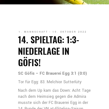
1. MANNSCHAFT
10. OKTOBER 2022
14. SPIELTAG: 1:3-
NIEDERLAGE IN
GÖFIS!
SC Göfis – FC Brauerei Egg 3:1 (0:0)
Tor für Egg: 83. Melchior Sutterlüty
Nach dem Up kam das Down: Acht Tage
nach dem Heimsieg gegen die Admira
musste sich der FC Brauerei Egg in der
14. Runde der VN.at-Eliteliga-Saison