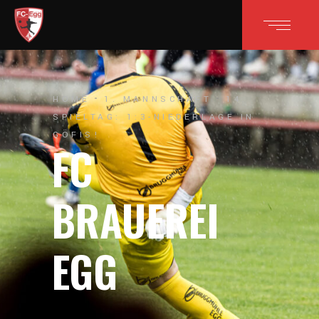
HOME
1. MANNSCHAFT
14.
SPIELTAG: 1:3-NIEDERLAGE IN
GÖFIS!
FC
BRAUEREI
EGG