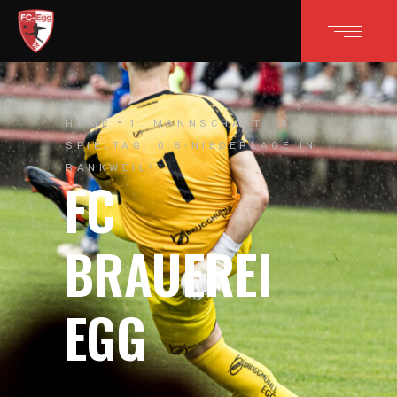
HOME
1. MANNSCHAFT
8.
SPIELTAG: 0:5-NIEDERLAGE IN
RANKWEIL!
FC
BRAUEREI
EGG