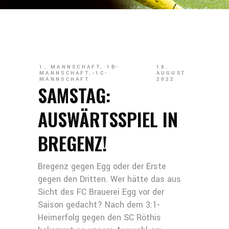
1. MANNSCHAFT
,
1B-
18.
MANNSCHAFT
,
1C-
AUGUST
MANNSCHAFT
2022
SAMSTAG:
AUSWÄRTSSPIEL IN
BREGENZ!
Bregenz gegen Egg oder der Erste
gegen den Dritten. Wer hätte das aus
Sicht des FC Brauerei Egg vor der
Saison gedacht? Nach dem 3:1-
Heimerfolg gegen den SC Röthis