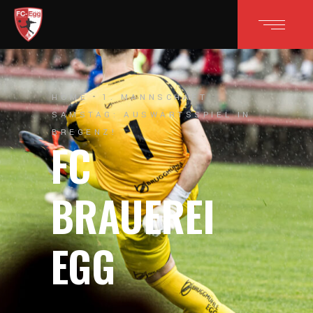
HOME
1. MANNSCHAFT
SAMSTAG: AUSWÄRTSSPIEL IN
BREGENZ!
FC
BRAUEREI
EGG