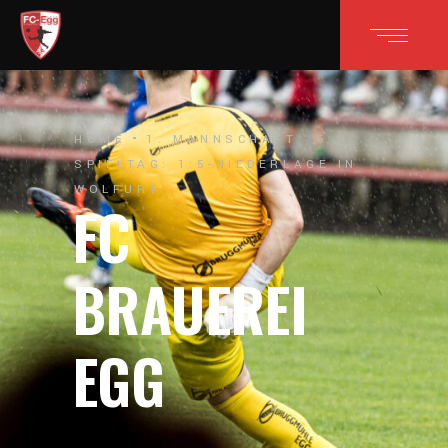
HOME
1. MANNSCHAFT
5.
SPIELTAG: 1:5-NIEDERLAGE IN
WOLFURT!
FC
BRAUEREI
EGG