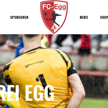
haft
SPONSOREN
NEWS
SHO
chaft
s
t
ft
: HEIMSPIEL GEGEN BREGENZ!
REI EGG