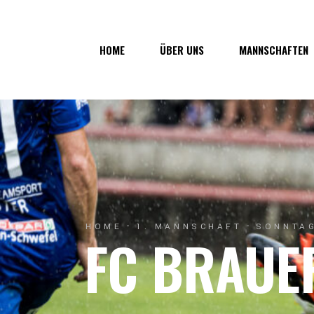
Über uns
1. Mannsc
HOME
ÜBER UNS
MANNSCHAFTEN
Vorstand
1b-Manns
Geschichte
Nachwuch
Junkerau
Über uns
1. Mannschaf
Vorstand
1b-Mannscha
Geschichte
Nachwuchs
Junkerau
HOME
1. MANNSCHAFT
SONNTAG
FC BRAUE