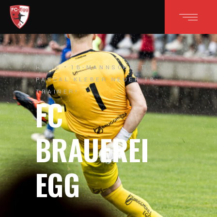
HOME
1B-MANNSCHAFT
PASCAL KLEBER NEUER 1B-
TRAINER!
FC
BRAUEREI
EGG