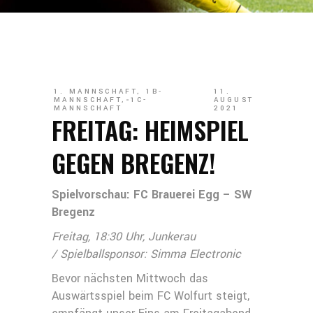
1. MANNSCHAFT
,
1B-
11.
MANNSCHAFT
,
1C-
AUGUST
MANNSCHAFT
2021
FREITAG: HEIMSPIEL
GEGEN BREGENZ!
Spielvorschau: FC Brauerei Egg – SW
Bregenz
Freitag, 18:30 Uhr, Junkerau
/ Spielballsponsor: Simma Electronic
Bevor nächsten Mittwoch das
Auswärtsspiel beim FC Wolfurt steigt,