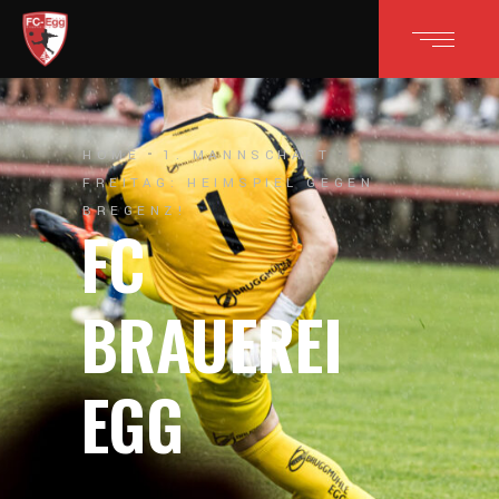
HOME
1. MANNSCHAFT
FREITAG: HEIMSPIEL GEGEN
BREGENZ!
FC
BRAUEREI
EGG