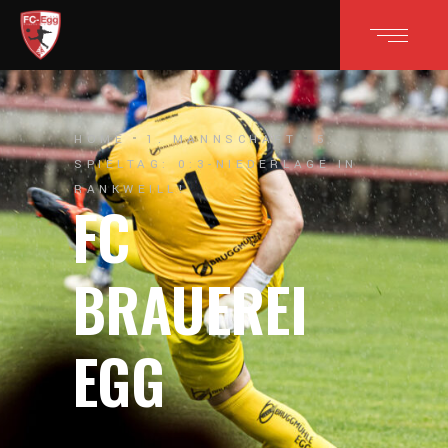
HOME
1. MANNSCHAFT
5.
SPIELTAG: 0:3-NIEDERLAGE IN
RANKWEILL!
FC
BRAUEREI
EGG