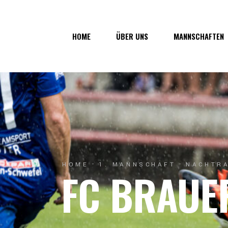
Über uns
1. Mannsc
HOME
ÜBER UNS
MANNSCHAFTEN
Vorstand
1b-Manns
Geschichte
Nachwuch
Junkerau
Über uns
1. Mannschaf
Vorstand
1b-Mannscha
Geschichte
Nachwuchs
Junkerau
HOME
1. MANNSCHAFT
NACHTRA
FC BRAUE