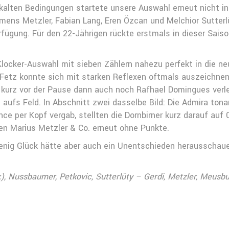
lten Bedingungen startete unsere Auswahl erneut nicht in
emens Metzler, Fabian Lang, Eren Özcan und Melchior Sutter
fügung. Für den 22-Jährigen rückte erstmals in dieser Saiso
Klocker-Auswahl mit sieben Zählern nahezu perfekt in die ne
 Fetz konnte sich mit starken Reflexen oftmals auszeichnen,
 kurz vor der Pause dann auch noch Rafhael Domingues verle
 aufs Feld. In Abschnitt zwei dasselbe Bild: Die Admira ton
ce per Kopf vergab, stellten die Dornbirner kurz darauf auf 
en Marius Metzler & Co. erneut ohne Punkte.
wenig Glück hätte aber auch ein Unentschieden herausschaue
), Nussbaumer, Petkovic, Sutterlüty – Gerdi, Metzler, Meusbu