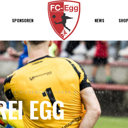
haft
SPONSOREN
NEWS
SHO
chaft
s
t
ft
G: 1:2-NIEDERLAGE GEGEN DIE ADMIRA!
REI EGG