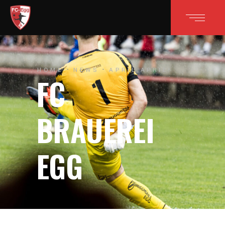
HOME
NEWS
APRIL APRIL!
FC
BRAUEREI
EGG