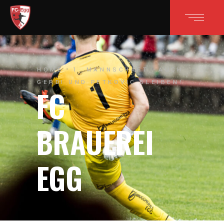
HOME
1. MANNSCHAFT
AUCH
GERDI UND PETKOVIC BLEIBEN!
FC
BRAUEREI
EGG