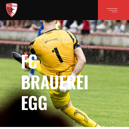
HOME
NACHWUCHS
MURAD
GERDI NEUER U16-TRAINER!
FC
BRAUEREI
EGG