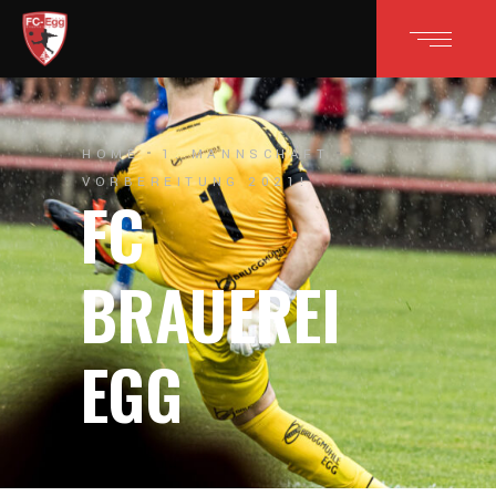
HOME
1. MANNSCHAFT
VORBEREITUNG 2021!
FC
BRAUEREI
EGG