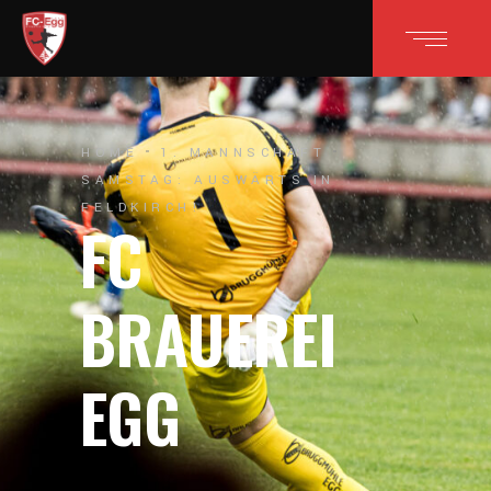
HOME
1. MANNSCHAFT
SAMSTAG: AUSWÄRTS IN
FELDKIRCH!
FC
BRAUEREI
EGG