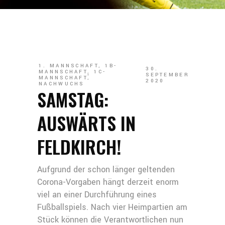
1. MANNSCHAFT
,
1B-
30.
MANNSCHAFT
,
1C-
SEPTEMBER
MANNSCHAFT
,
2020
NACHWUCHS
SAMSTAG:
AUSWÄRTS IN
FELDKIRCH!
Aufgrund der schon länger geltenden
Corona-Vorgaben hängt derzeit enorm
viel an einer Durchführung eines
Fußballspiels. Nach vier Heimpartien am
Stück können die Verantwortlichen nun