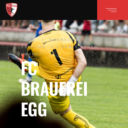
HOME
1. MANNSCHAFT
10.
SPIELTAG: 2:2-REMIS GEGEN
HÖCHST!
FC
BRAUEREI
EGG