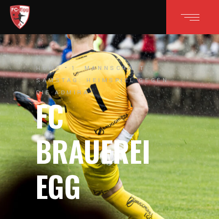
HOME
1. MANNSCHAFT
SAMSTAG: HEIMSPIEL GEGEN
DIE ADMIRA!
FC
BRAUEREI
EGG