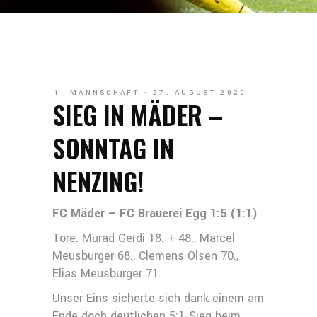
1. MANNSCHAFT
27. AUGUST 2020
SIEG IN MÄDER –
SONNTAG IN
NENZING!
FC Mäder – FC Brauerei Egg 1:5 (1:1)
Tore: Murad Gerdi 18. + 48., Marcel
Meusburger 68., Clemens Olsen 70.,
Elias Meusburger 71.
Unser Eins sicherte sich dank einem am
Ende doch deutlichen 5:1-Sieg beim