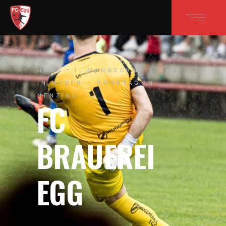
HOME
1. MANNSCHAFT
SIEG
IN MÄDER – SONNTAG IN
NENZING!
FC
BRAUEREI
EGG