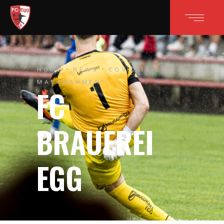
HOME
NEWS
COVID-19-
MASSNAHMEN!
FC
BRAUEREI
EGG