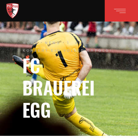
HOME
NEWS
1. AUTO-
KONZERT EIN VOLLER ERFOLG!
FC
BRAUEREI
EGG