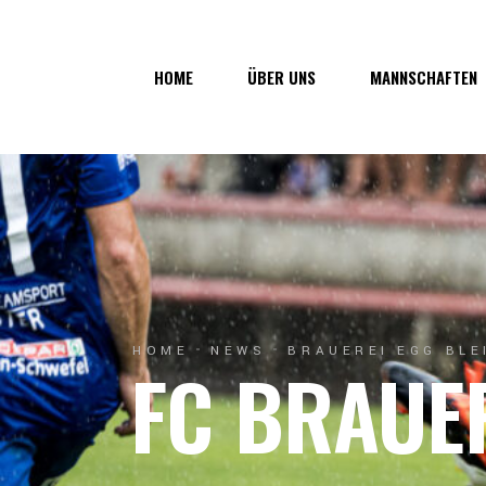
Über uns
1. Mannsc
HOME
ÜBER UNS
MANNSCHAFTEN
Vorstand
1b-Manns
Geschichte
Nachwuch
Junkerau
Über uns
1. Mannschaf
Vorstand
1b-Mannscha
Geschichte
Nachwuchs
Junkerau
HOME
NEWS
BRAUEREI EGG BL
FC BRAUE