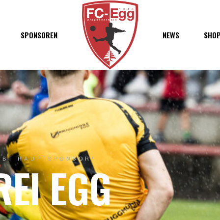
haft
SPONSOREN
NEWS
SHO
chaft
s
t
ft
EIBT HAUPTSPONSOR!
REI EGG