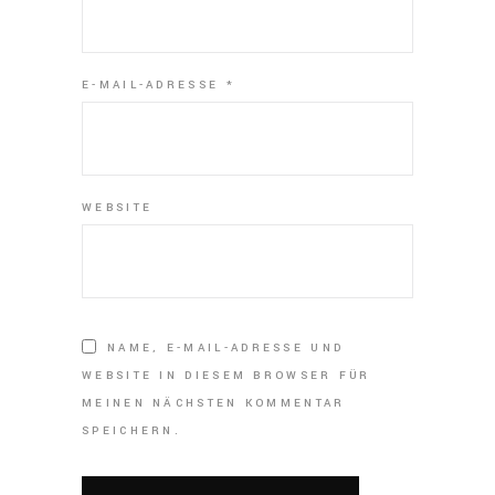
E-MAIL-ADRESSE
*
WEBSITE
NAME, E-MAIL-ADRESSE UND
WEBSITE IN DIESEM BROWSER FÜR
MEINEN NÄCHSTEN KOMMENTAR
SPEICHERN.