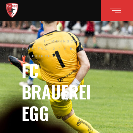
HOME
1. MANNSCHAFT
16.
SPIELTAG: 2:0-SIEG IN
FELDKIRCH!
FC
BRAUEREI
EGG