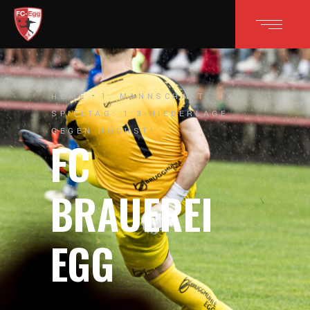
HOME
1. MANNSCHAFT
14.
SPIELTAG: 1:3-NIEDERLAGE
GEGEN HÖCHST!
FC
BRAUEREI
EGG