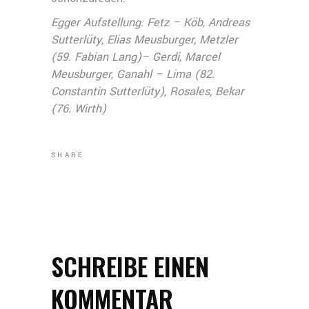
Egger Aufstellung: Fetz – Köb, Andreas
Sutterlüty, Elias Meusburger, Metzler
(59. Fabian Lang)– Gerdi, Marcel
Meusburger, Ganahl – Lima (82.
Constantin Sutterlüty), Rosales, Bekar
(76. Wirth)
SHARE
SCHREIBE EINEN
KOMMENTAR