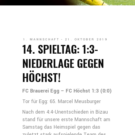
1. MANNSCHAFT
21. OKTOBER 2019
14. SPIELTAG: 1:3-
NIEDERLAGE GEGEN
HÖCHST!
FC Brauerei Egg – FC Höchst 1:3 (0:0)
Tor für Egg: 65. Marcel Meusburger
Nach dem 4:4-Unentschieden in Bizau
stand für unsere erste Mannschaft am
Samstag das Heimspiel gegen das
zuletzt stark aufspielende Team des