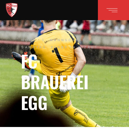
HOME
1. MANNSCHAFT
SAMSTAG: DERBY IN BIZAU!
FC
BRAUEREI
EGG