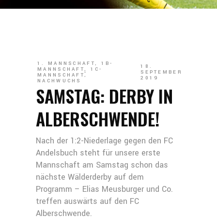
1. MANNSCHAFT
,
1B-
18.
MANNSCHAFT
,
1C-
SEPTEMBER
MANNSCHAFT
,
2019
NACHWUCHS
SAMSTAG: DERBY IN
ALBERSCHWENDE!
Nach der 1:2-Niederlage gegen den FC
Andelsbuch steht für unsere erste
Mannschaft am Samstag schon das
nächste Wälderderby auf dem
Programm – Elias Meusburger und Co.
treffen auswärts auf den FC
Alberschwende.