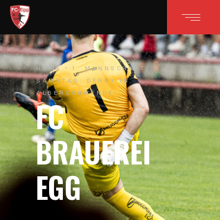
HOME
1. MANNSCHAFT
SAMSTAG: DERBY IN
ALBERSCHWENDE!
FC
BRAUEREI
EGG