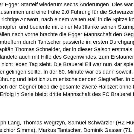
er Egger Startelf wiederum sechs Änderungen. Dies war 
l zusammen und eine frühe 2:0 Führung für die Schwarz
 richtige Antwort, nach einem weiten Ball in die Spitze 
knöpfen und bediente mit einer Maßflanke seinen Sturmp
ällen nach vorne brachte die Egger Mannschaft den Geg
treffern durch Tantscher passierte im ersten Durchgang 
apitän Thomas Schneider, der in dieser Saison erstmals 
landete auch mit Hilfe des Gegenwindes, zum Erstaunen a
n nicht jeden Tag sieht. Die Brauerei Elf war nun klar s
fer gelingen sollte. In der 80. Minute war es dann sowei
Führung und letztlich zum entscheidenden Siegtreffer. I
ch der Gegner blieb die gesamte zweite Halbzeit ohne k
Erfolg in Serie bleibt dritte Mannschaft des FC Brauerei
istoph Lang, Thomas Wegrzyn, Samuel Schwärzler (HZ H
elchior Simma), Markus Tantscher, Dominik Gasser (71. 