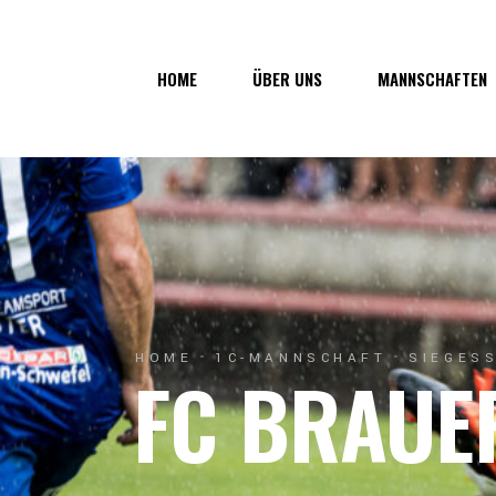
Über uns
1. Mannsc
HOME
ÜBER UNS
MANNSCHAFTEN
Vorstand
1b-Manns
Geschichte
Nachwuch
Junkerau
Über uns
1. Mannschaf
Vorstand
1b-Mannscha
Geschichte
Nachwuchs
Junkerau
HOME
1C-MANNSCHAFT
SIEGESS
FC BRAUE