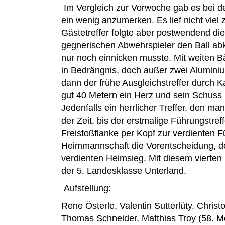
Im Vergleich zur Vorwoche gab es bei d
ein wenig anzumerken. Es lief nicht vie
Gästetreffer folgte aber postwendend die
gegnerischen Abwehrspieler den Ball ab
nur noch einnicken musste. Mit weiten B
in Bedrängnis, doch außer zwei Aluminium
dann der frühe Ausgleichstreffer durch K
gut 40 Metern ein Herz und sein Schuss 
Jedenfalls ein herrlicher Treffer, den ma
der Zeit, bis der erstmalige Führungstref
Freistoßflanke per Kopf zur verdienten 
Heimmannschaft die Vorentscheidung, do
verdienten Heimsieg. Mit diesem vierten 
der 5. Landesklasse Unterland.
Aufstellung:
Rene Österle, Valentin Sutterlüty, Chr
Thomas Schneider, Matthias Troy (58. M