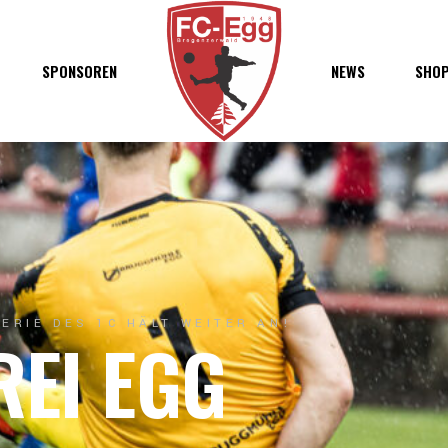
haft
SPONSOREN
NEWS
SHO
chaft
s
t
ft
ERIE DES 1C HÄLT WEITER AN!
REI EGG