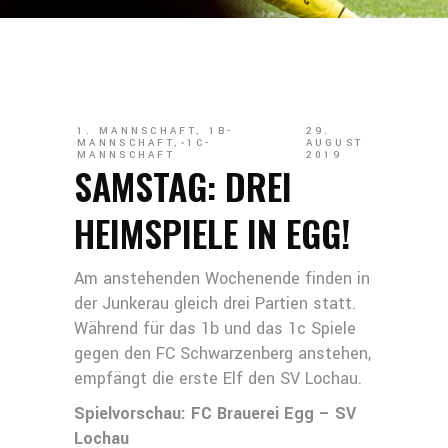
1. MANNSCHAFT
,
1B-
29.
MANNSCHAFT
,
1C-
AUGUST
MANNSCHAFT
2019
SAMSTAG: DREI
HEIMSPIELE IN EGG!
Am anstehenden Wochenende finden in
der Junkerau gleich drei Partien statt.
Während für das 1b und das 1c Spiele
gegen den FC Schwarzenberg anstehen,
empfängt die erste Elf den SV Lochau.
Spielvorschau: FC Brauerei Egg – SV
Lochau