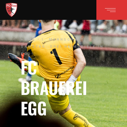
HOME
1. MANNSCHAFT
SAMSTAG: DREI HEIMSPIELE IN
EGG!
FC
BRAUEREI
EGG