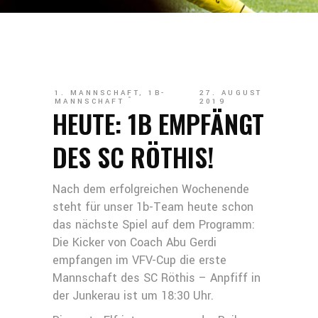
1. MANNSCHAFT
,
1B-
27. AUGUST
MANNSCHAFT
2019
HEUTE: 1B EMPFÄNGT
DES SC RÖTHIS!
Nach dem erfolgreichen Wochenende
steht für unser 1b-Team heute schon
das nächste Spiel auf dem Programm:
Die Kicker von Coach Abu Gerdi
empfangen im VFV-Cup die erste
Mannschaft des SC Röthis – Anpfiff in
der Junkerau ist um 18:30 Uhr.