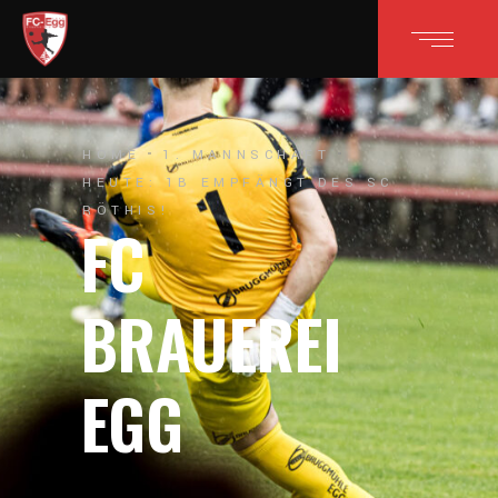
HOME
1. MANNSCHAFT
HEUTE: 1B EMPFÄNGT DES SC
RÖTHIS!
FC
BRAUEREI
EGG