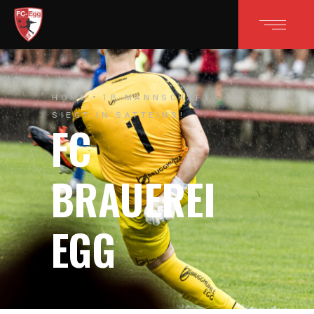
HOME
1B-MANNSCHAFT
1B
SIEGT IN SATTEINS!
FC
BRAUEREI
EGG