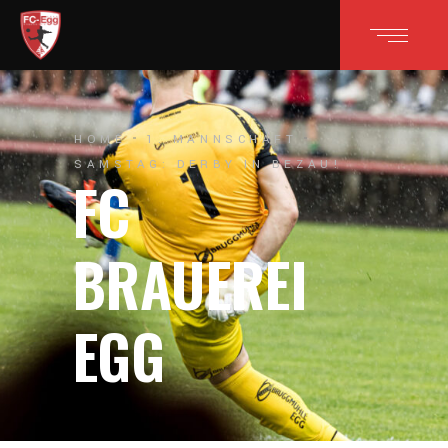
HOME
1. MANNSCHAFT
SAMSTAG: DERBY IN BEZAU!
FC
BRAUEREI
EGG