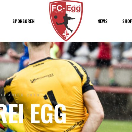
haft
SPONSOREN
NEWS
SHO
chaft
s
t
ft
TURNIER 2019!
REI EGG