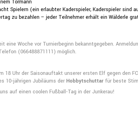
 einem Tormann
t Spielern (ein erlaubter Kaderspieler, Kaderspieler sind a
rtag zu bezahlen – jeder Teilnehmer erhält ein Wälderle gra
eit eine Woche vor Turnierbeginn bekanntgegeben. Anmeldun
Telefon (066488871111) möglich.
m 18 Uhr der Saisonauftakt unserer ersten Elf gegen den F
des 10-jährigen Jubiläums der
Hobbytschuttar
für beste Sti
 uns auf einen coolen Fußball-Tag in der Junkerau!