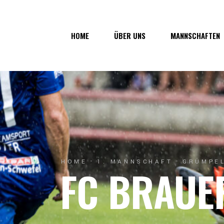
Über uns
1. Mannsc
HOME
ÜBER UNS
MANNSCHAFTEN
Vorstand
1b-Manns
Geschichte
Nachwuch
Junkerau
Über uns
1. Mannschaf
Vorstand
1b-Mannscha
Geschichte
Nachwuchs
Junkerau
HOME
1. MANNSCHAFT
GRÜMPEL
FC BRAUE