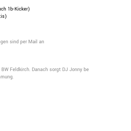
uch 1b-Kicker)
tis)
gen sind per Mail an
C BW Feldkirch. Danach sorgt DJ Jonny be
mmung.