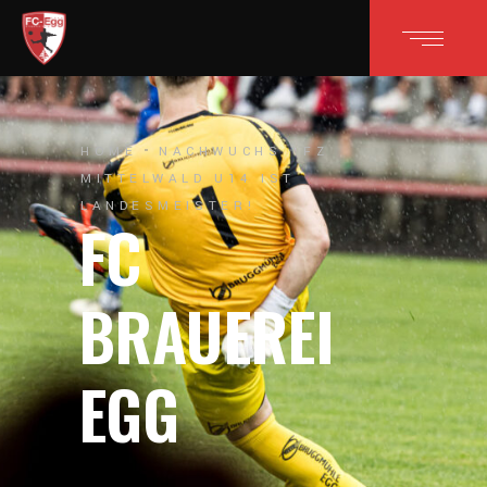
HOME
NACHWUCHS
FZ
MITTELWALD U14 IST
LANDESMEISTER!
FC
BRAUEREI
EGG