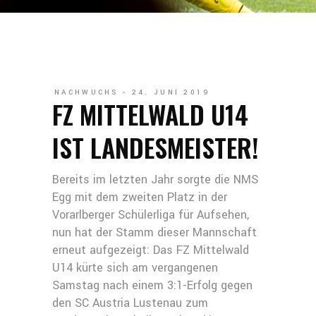
NACHWUCHS
24. JUNI 2019
FZ MITTELWALD U14
IST LANDESMEISTER!
Bereits im letzten Jahr sorgte die NMS
Egg mit dem zweiten Platz in der
Vorarlberger Schülerliga für Aufsehen,
nun hat der Stamm dieser Mannschaft
erneut aufgezeigt: Das FZ Mittelwald
U14 kürte sich am vergangenen
Samstag nach einem 3:1-Erfolg gegen
den SC Austria Lustenau zum