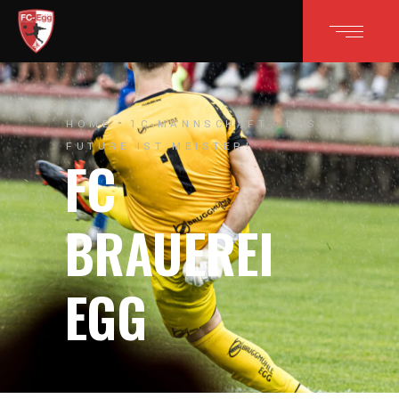
HOME
1C-MANNSCHAFT
DAS
FUTURE IST MEISTER!
FC
BRAUEREI
EGG