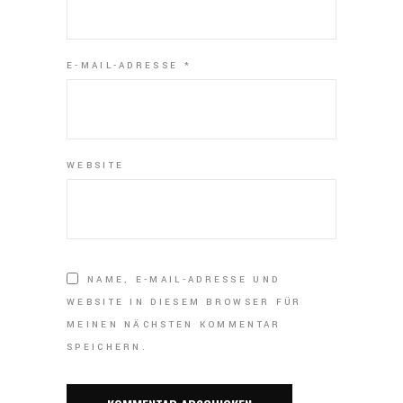
E-MAIL-ADRESSE
*
WEBSITE
NAME, E-MAIL-ADRESSE UND
WEBSITE IN DIESEM BROWSER FÜR
MEINEN NÄCHSTEN KOMMENTAR
SPEICHERN.