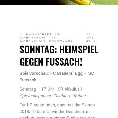
1. MANNSCHAFT
,
1B-
23.
MANNSCHAFT
,
1C-
MAI
MANNSCHAFT
,
NACHWUCHS
2019
SONNTAG: HEIMSPIEL
GEGEN FUSSACH!
Spielvorschau: FC Brauerei Egg – SC
Fussach
Sonntag – 17 Uhr | SR Akbulut |
Spielballsponsor: Tischlerei Kühne
Fünf Runden noch, dann ist die Saison
2018/19 bereits wieder Geschichte.