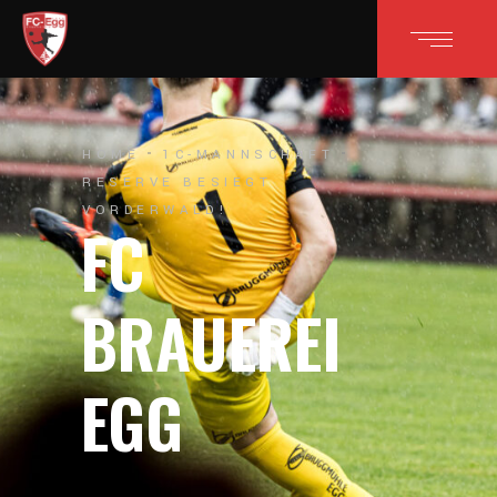
HOME
1C-MANNSCHAFT
RESERVE BESIEGT
VORDERWALD!
FC
BRAUEREI
EGG