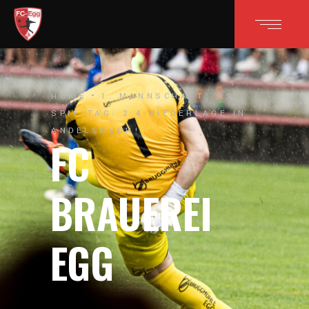
HOME
1. MANNSCHAFT
29.
SPIELTAG: 2:4-NIEDERLAGE IN
ANDELSBUCH!
FC
BRAUEREI
EGG