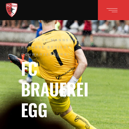
HOME
1C-MANNSCHAFT
RESERVE BESIEGT
SCHWARZENBERG!
FC
BRAUEREI
EGG