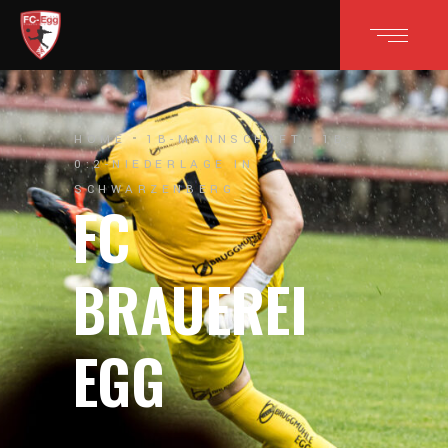
HOME
1B-MANNSCHAFT
1B:
0:2-NIEDERLAGE IN
SCHWARZENBERG
FC
BRAUEREI
EGG