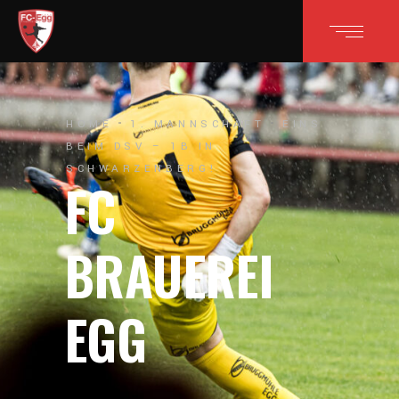
HOME
1. MANNSCHAFT
EINS
BEIM DSV – 1B IN
SCHWARZENBERG!
FC
BRAUEREI
EGG