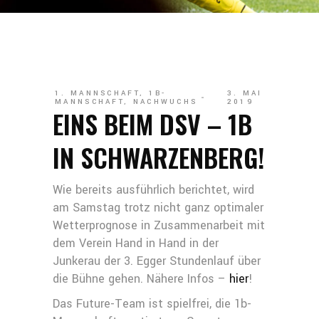
1. MANNSCHAFT
,
1B-
3. MAI
MANNSCHAFT
,
NACHWUCHS
2019
EINS BEIM DSV – 1B
IN SCHWARZENBERG!
Wie bereits ausführlich berichtet, wird
am Samstag trotz nicht ganz optimaler
Wetterprognose in Zusammenarbeit mit
dem Verein Hand in Hand in der
Junkerau der 3. Egger Stundenlauf über
die Bühne gehen. Nähere Infos –
hier
!
Das Future-Team ist spielfrei, die 1b-