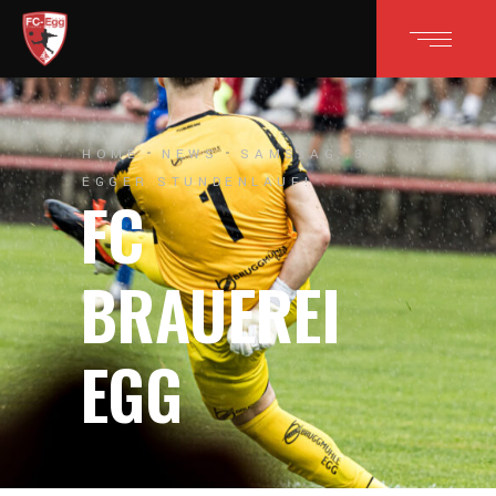
HOME
NEWS
SAMSTAG: 3.
EGGER STUNDENLAUF!
FC
BRAUEREI
EGG