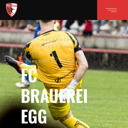
HOME
NACHWUCHS
NMS EGG
QUALIFIZIERT SICH FÜR
FUTSAL-
BUNDESMEISTERSCHAFT!
FC
BRAUEREI
EGG