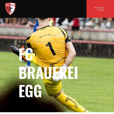
HOME
1. MANNSCHAFT
UNSER MASTERS-AUFGEBOT!
FC
BRAUEREI
EGG