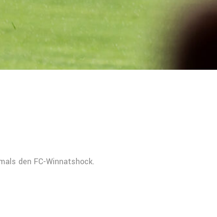
tmals den FC-Winnatshock.