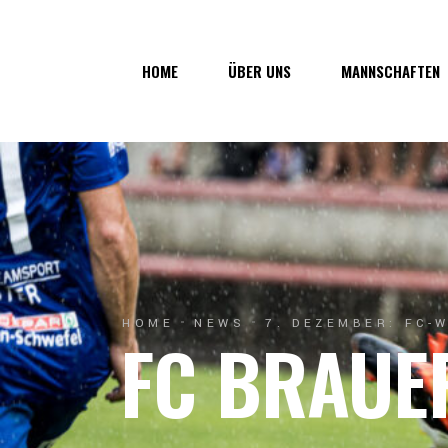
Über uns
1. Mannsc
HOME
ÜBER UNS
MANNSCHAFTEN
Vorstand
1b-Manns
Geschichte
Nachwuch
Junkerau
Über uns
1. Mannschaf
Vorstand
1b-Mannscha
Geschichte
Nachwuchs
Junkerau
HOME
NEWS
7. DEZEMBER: FC-
FC BRAUE