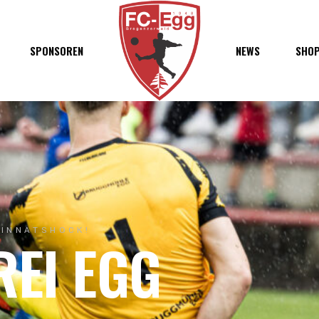
haft
SPONSOREN
NEWS
SHO
chaft
s
t
ft
WINNATSHOCK!
REI EGG