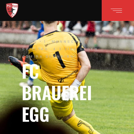
HOME
1. MANNSCHAFT
14.
SPIELTAG: 4:3-SIEG GEGEN
ADMIRA DORNBIRN!
FC
BRAUEREI
EGG