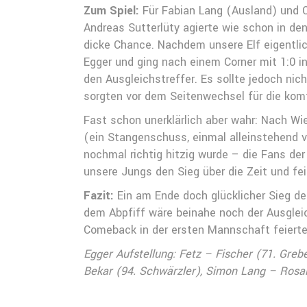
Zum Spiel:
Für Fabian Lang (Ausland) und C
Andreas Sutterlüty agierte wie schon in d
dicke Chance. Nachdem unsere Elf eigentli
Egger und ging nach einem Corner mit 1:0 i
den Ausgleichstreffer. Es sollte jedoch nic
sorgten vor dem Seitenwechsel für die kom
Fast schon unerklärlich aber wahr: Nach W
(ein Stangenschuss, einmal alleinstehend 
nochmal richtig hitzig wurde – die Fans d
unsere Jungs den Sieg über die Zeit und fei
Fazit:
Ein am Ende doch glücklicher Sieg de
dem Abpfiff wäre beinahe noch der Ausgleic
Comeback in der ersten Mannschaft feierte
Egger Aufstellung: Fetz – Fischer (71. Gre
Bekar (94. Schwärzler), Simon Lang – Rosa