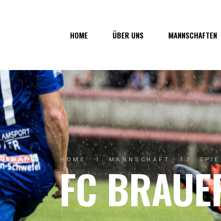
Über uns
1. Mannsc
HOME
ÜBER UNS
MANNSCHAFTEN
Vorstand
1b-Manns
Geschichte
Nachwuch
Junkerau
Über uns
1. Mannschaf
Vorstand
1b-Mannscha
Geschichte
Nachwuchs
Junkerau
HOME
1. MANNSCHAFT
13. SPI
FC BRAUE