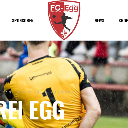
haft
SPONSOREN
NEWS
SHO
chaft
s
t
ft
ELTAG: 3:2-SIEG IN FUSSACH!
REI EGG