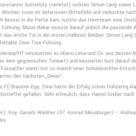
onstantin Sutterlüty (verletzt) rückten Simon Lang sowie L
en Wochen zuvor im defensiven Mittelfeld und verbuchte nac
ch besser in die Partie kam, nutzte das Heimteam eine Unst
n Führung. Murat Bekar wusste darauf jedoch die passende A
ht das letzte Tor in der ersten Halbzeit bleiben: Simon Lan
fortable Zwei-Tore-Führung.
iederanpfiff versäumten es Idiano Lima und Co. aus besten 
vor dem gegnerischen Torwart) und kassierten kurz darauf d
er Fussacher waren mit so manch einer Schiedsrichter-Entsc
erten den nächsten „Dreier“.
s FC Brauerei Egg. Zwar hätte der Erfolg schon frühzeitig k
hstreffer gefallen. Sehr erfreulich, dass Hanno Greber nac
.
ber), Troy, Ganahl, Waldner (57. Konrad Meusburger) – Andre
les