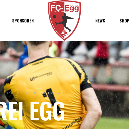
haft
SPONSOREN
NEWS
SHO
chaft
s
t
ft
: 8:0-SIEG IN KRUMBACH!
REI EGG