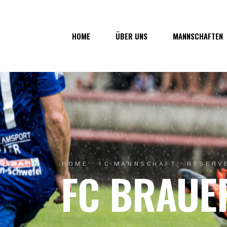
Über uns
1. Mannsc
HOME
ÜBER UNS
MANNSCHAFTEN
Vorstand
1b-Manns
Geschichte
Nachwuch
Junkerau
Über uns
1. Mannschaf
Vorstand
1b-Mannscha
Geschichte
Nachwuchs
Junkerau
HOME
1C-MANNSCHAFT
RESERVE
FC BRAUE