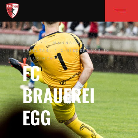
HOME
1. MANNSCHAFT
2.
SPIELTAG: 1:2-NIEDERLAGE IN
FELDKIRCH!
FC
BRAUEREI
EGG