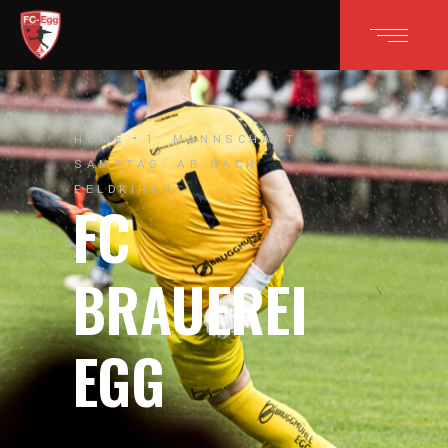
HOME
1. MANNSCHAFT
SAMSTAG: AB NACH
FELDKIRCH!
FC
BRAUEREI
EGG