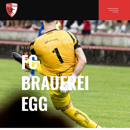
HOME
NACHWUCHS
RESERVE:
NIEDERLAGE GEGEN LINGENAU!
FC
BRAUEREI
EGG