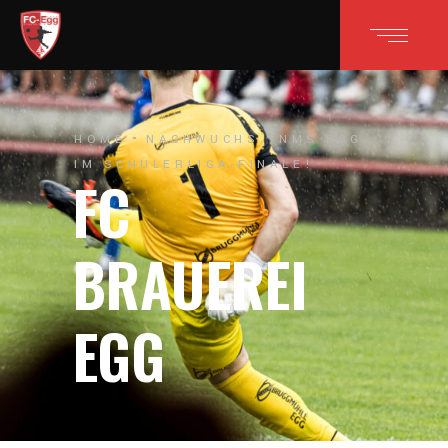
HOME
NACHWUCHS
NMS EGG
IM SCHÜLERLIGA-FINALE!
FC
BRAUEREI
EGG